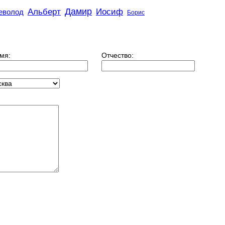
Дамир
Альберт
Иосиф
еволод
Борис
мя:
Отчество: