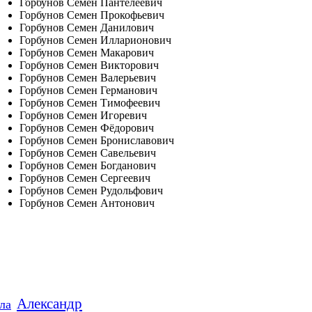
Горбунов Семен Пантелеевич
Горбунов Семен Прокофьевич
Горбунов Семен Данилович
Горбунов Семен Илларионович
Горбунов Семен Макарович
Горбунов Семен Викторович
Горбунов Семен Валерьевич
Горбунов Семен Германович
Горбунов Семен Тимофеевич
Горбунов Семен Игоревич
Горбунов Семен Фёдорович
Горбунов Семен Брониславович
Горбунов Семен Савельевич
Горбунов Семен Богданович
Горбунов Семен Сергеевич
Горбунов Семен Рудольфович
Горбунов Семен Антонович
Александр
ла