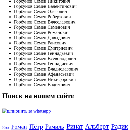
Горбунов Семен Никитович
Горбунов Семен Валентинович
Горбунов Семен Олегович
Горбунов Семен Робертович
Горбунов Семен Вячеславович
Горбунов Семен Семенович
Горбунов Семен Романович
Горбунов Семен Давыдович
Горбунов Семен Раисович
Горбунов Семен Дмитриевич
Горбунов Семен Геннадьевич
Горбунов Семен Всеволодович
Горбунов Семен Геннадиевич
Горбунов Семен Владиславович
Горбунов Семен Афанасьевич
Горбунов Семен Никифорович
Горбунов Семен Вадимович
Поиск на нашем сайте
Пётр
Ринат
Альберт
Радик
Рамиль
Роман
Илья