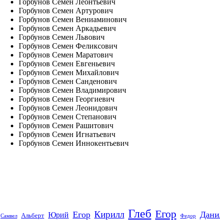
Горбунов Семен Леонтьевич
Горбунов Семен Артурович
Горбунов Семен Вениаминович
Горбунов Семен Аркадьевич
Горбунов Семен Львович
Горбунов Семен Феликсович
Горбунов Семен Маратович
Горбунов Семен Евгеньевич
Горбунов Семен Михайлович
Горбунов Семен Санденович
Горбунов Семен Владимирович
Горбунов Семен Георгиевич
Горбунов Семен Леонидович
Горбунов Семен Степанович
Горбунов Семен Рашитович
Горбунов Семен Игнатьевич
Горбунов Семен Иннокентьевич
Глеб
Егор
Кирилл
Егор
Дани
Юрий
Альберт
Самвел
Федор