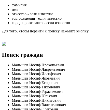
фамилия
имя
отчество - если известно
год рождения - если известно
город проживания - если известно
Для того, чтобы перейти к поиску нажмите кнопку
Поиск граждан
Малышев Иосиф Прокопьевич
Малышев Иосиф Лаврентьевич
Малышев Иосиф Иосифович
Малышев Иосиф Яковлевич
Малышев Иосиф Егорович
Малышев Иосиф Тихонович
Малышев Иосиф Герасимович
Малышев Иосиф Юрьевич
Малышев Иосиф Никитович
Малышев Иосиф Валентинович
Малышев Иосиф Олегович