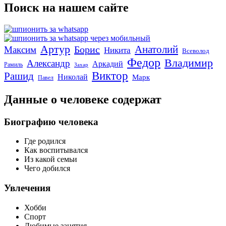
Поиск на нашем сайте
Артур
Анатолий
Борис
Максим
Никита
Всеволод
Федор
Владимир
Александр
Аркадий
Рамиль
Захар
Виктор
Рашид
Николай
Марк
Павел
Данные о человеке содержат
Биографию человека
Где родился
Как воспитывался
Из какой семьи
Чего добился
Увлечения
Хобби
Спорт
Любимые занятия