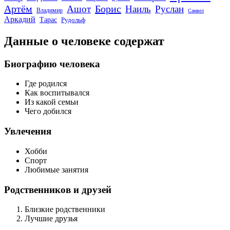
Артём
Борис
Ашот
Наиль
Руслан
Владимир
Самвел
Аркадий
Тарас
Рудольф
Данные о человеке содержат
Биографию человека
Где родился
Как воспитывался
Из какой семьи
Чего добился
Увлечения
Хобби
Спорт
Любимые занятия
Родственников и друзей
Близкие родственники
Лучшие друзья