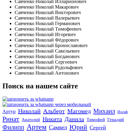
Савченко Николай Илларионович
Савченко Николай Макарович
Савченко Николай Викторович
Савченко Николай Валерьевич
Савченко Николай Германович
Савченко Николай Тимофеевич
Савченко Николай Игоревич
Савченко Николай Фёдорович
Савченко Николай Брониславович
Савченко Николай Савельевич
Савченко Николай Богданович
Савченко Николай Сергеевич
Савченко Николай Рудольфович
Савченко Николай Антонович
Поиск на нашем сайте
Михаил
Николай
Альберт
Магомед
Артур
Иосиф
Ринат
Никита
Данила
Тимофей
Генадий
Анатолий
Артем
Юрий
Филипп
Самвел
Сергей