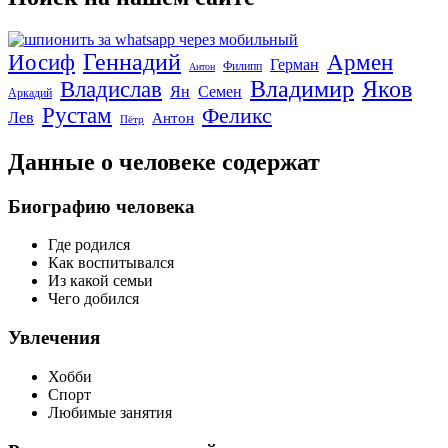
Геннадий
Иосиф
Армен
Герман
Филипп
Антон
Владимир
Яков
Владислав
Ян
Семен
Аркадий
Рустам
Феликс
Лев
Антон
Пётр
Данные о человеке содержат
Биографию человека
Где родился
Как воспитывался
Из какой семьи
Чего добился
Увлечения
Хобби
Спорт
Любимые занятия