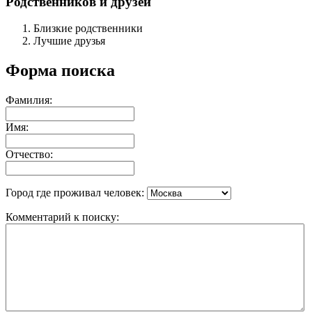
Родственников и друзей
Близкие родственники
Лучшие друзья
Форма поиска
Фамилия:
Имя:
Отчество:
Город где проживал человек:
Комментарий к поиску: