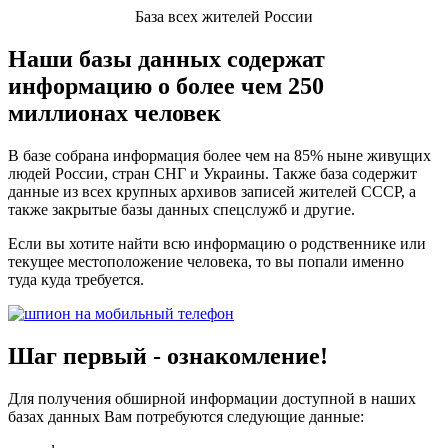
База всех жителей России
Наши базы данных содержат
информацию о более чем 250
миллионах человек
В базе собрана информация более чем на 85% ныне живущих
людей России, стран СНГ и Украины. Также база содержит
данные из всех крупных архивов записей жителей СССР, а
также закрытые базы данных спецслужб и другие.
Если вы хотите найти всю информацию о родственнике или
текущее местоположение человека, то вы попали именно
туда куда требуется.
Шаг первый - ознакомление!
Для получения обширной информации доступной в наших
базах данных Вам потребуются следующие данные: