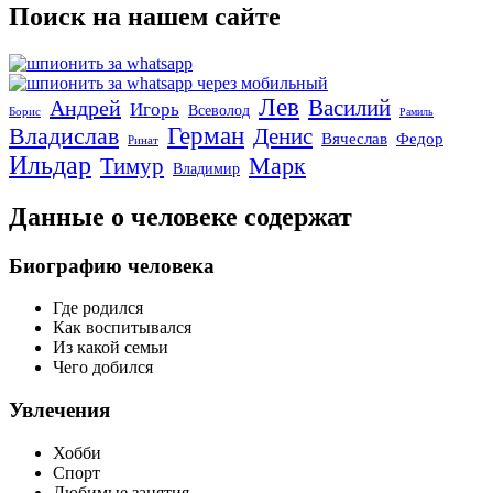
Поиск на нашем сайте
Лев
Василий
Андрей
Игорь
Всеволод
Борис
Рамиль
Владислав
Герман
Денис
Вячеслав
Федор
Ринат
Ильдар
Марк
Тимур
Владимир
Данные о человеке содержат
Биографию человека
Где родился
Как воспитывался
Из какой семьи
Чего добился
Увлечения
Хобби
Спорт
Любимые занятия