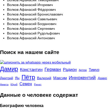
Волков Афанасий Тимофеевич
Волков Афанасий Игоревич
Волков Афанасий Фёдорович
Волков Афанасий Брониславович
Волков Афанасий Савельевич
Волков Афанасий Богданович
Волков Афанасий Сергеевич
Волков Афанасий Рудольфович
Волков Афанасий Антонович
Поиск на нашем сайте
Дамир
Герман
Константин
Радион
Тимур
Артем
Пётр
Иннокентий
Максим
Ян
Валерий
Дмитрий
Дамир
Семен
Никита
Юрий
Ринат
Данные о человеке содержат
Биографию человека